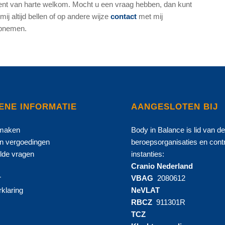
ent van harte welkom. Mocht u een vraag hebben, dan kunt
 mij altijd bellen of op andere wijze
contact
met mij
pnemen.
ENE INFORMATIE
AANGESLOTEN BIJ
 maken
Body in Balance is lid van d
en vergoedingen
beroepsorganisaties en cont
lde vragen
instanties:
Cranio Nederland
r
VBAG
2080612
klaring
NeVLAT
RBCZ
911301R
TCZ