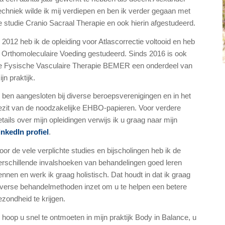
echniek wilde ik mij verdiepen en ben ik verder gegaan met
e studie Cranio Sacraal Therapie en ook hierin afgestudeerd.
n 2012 heb ik de opleiding voor Atlascorrectie voltooid en heb
k Orthomoleculaire Voeding gestudeerd. Sinds 2016 is ook
e Fysische Vasculaire Therapie BEMER een onderdeel van
jn praktijk.
k ben aangesloten bij diverse beroepsverenigingen en in het
ezit van de noodzakelijke EHBO-papieren. Voor verdere
etails over mijn opleidingen verwijs ik u graag naar mijn
inkedIn profiel
.
oor de vele verplichte studies en bijscholingen heb ik de
erschillende invalshoeken van behandelingen goed leren
ennen en werk ik graag holistisch. Dat houdt in dat ik graag
iverse behandelmethoden inzet om u te helpen een betere
ezondheid te krijgen.
k hoop u snel te ontmoeten in mijn praktijk Body in Balance, u