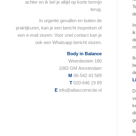
achter en ik bel je altijd op korte termijn
T
terug.
d
In urgente gevallen en buiten de
I
praktijkuren, kan je een bericht inspreken of
i
een e-mail sturen. Voor snel contact kan je
d
ook een Whatsapp bericht sturen.
mi
Body in Balance
I
Weerdestein 180
b
1083 GM Amsterdam
d
M
06-542 43 589
L
T
020-646 19 89
E
info@atlascorrectie.nl
D
v
k
d
g
I