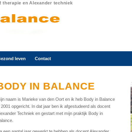
R therapie en Alexander techniek
ezond leven
Contact
BODY IN BALANCE
ijn naam is Marieke van den Oort en ik heb Body in Balance
n 2001 opgericht. In dat jaar ben ik afgestudeerd als docent
lexander Techniek en gestart met mijn praktijk Body in
alance.
a een aantal jaar gewerkt te hebben als docent Alexander