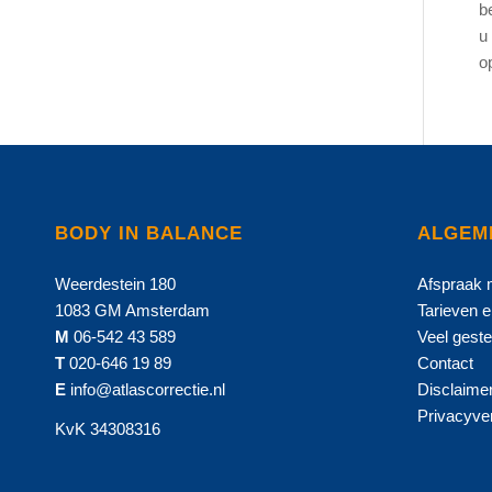
b
u
o
BODY IN BALANCE
ALGEM
Weerdestein 180
Afspraak
1083 GM Amsterdam
Tarieven 
M
06-542 43 589
Veel geste
T
020-646 19 89
Contact
E
info@atlascorrectie.nl
Disclaime
Privacyver
KvK 34308316